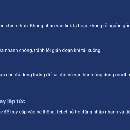
t
n chính thức. Không nhấn vào link lạ hoặc không rõ nguồn gốc
ra nhanh chóng, tránh lỗi gián đoạn khi tải xuống.
bạn còn đủ dung lượng để cài đặt và vận hành ứng dụng mượt 
ay lập tức
 để truy cập vào hệ thống. febet hỗ trợ đăng nhập nhanh và tiện 