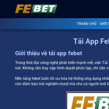
Bỏ
qua
nội
dung
TRANG CHỦ
GIỚI 
Tải App Fe
Giới thiệu về tải app febet
Trong thời đại công nghệ phát triển mạnh mẽ, việc Tả
nơi. Không cần truy cập trình duyệt phức tạp, chỉ cần v
Nền tảng febet luôn tối ưu hóa hệ thống ứng dụng nhằm
còn đảm bảo trải nghiệm mượt mà cho cả người mới l