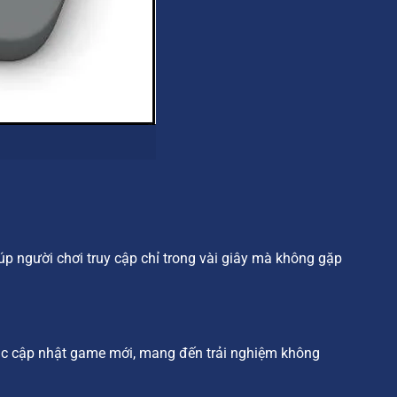
iúp người chơi truy cập chỉ trong vài giây mà không gặp
n tục cập nhật game mới, mang đến trải nghiệm không