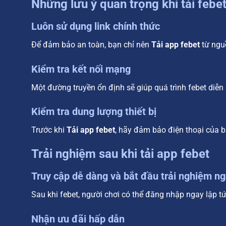
Những lưu ý quan trọng khi tải febe
Luôn sử dụng link chính thức
Để đảm bảo an toàn, bạn chỉ nên
Tải app febet
từ nguồ
Kiểm tra kết nối mạng
Một đường truyền ổn định sẽ giúp quá trình febet diễn 
Kiểm tra dung lượng thiết bị
Trước khi
Tải app febet
, hãy đảm bảo điện thoại của 
Trải nghiệm sau khi tải app febet
Truy cập dễ dàng và bắt đầu trải nghiệm ng
Sau khi febet, người chơi có thể đăng nhập ngay lập tức
Nhận ưu đãi hấp dẫn