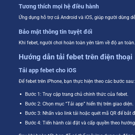
Tương thích mọi hệ điều hành
Ứng dụng hỗ trợ cả Android và iOS, giúp người dùng 
Bảo mật thông tin tuyệt đối
Khi febet, người chơi hoàn toàn yên tâm về độ an toà
Hướng dẫn tải febet trên điện thoại
Tải app febet cho iOS
Để febet trên iPhone, bạn thực hiện theo các bước sau:
Bước 1: Truy cập trang chủ chính thức của febet.
Bước 2: Chọn mục “Tải app” hiển thị trên giao diện.
Bước 3: Nhấn vào link tải hoặc quét mã QR để bắt 
Bước 4: Tiến hành cài đặt và cấp quyền theo hướng