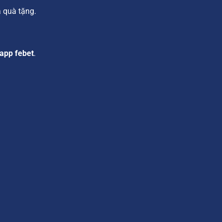
 quà tặng.
app febet
.