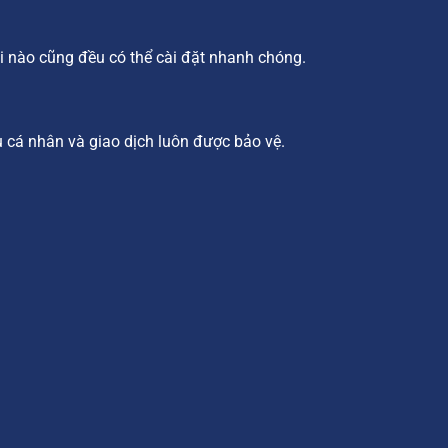
ại nào cũng đều có thể cài đặt nhanh chóng.
 cá nhân và giao dịch luôn được bảo vệ.