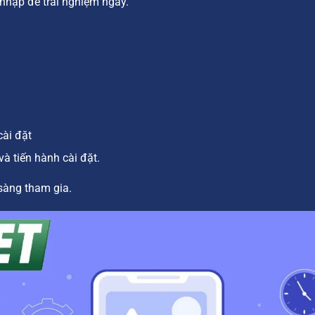
nhập để trải nghiệm ngay.
cài đặt
à tiến hành cài đặt.
 sàng tham gia.